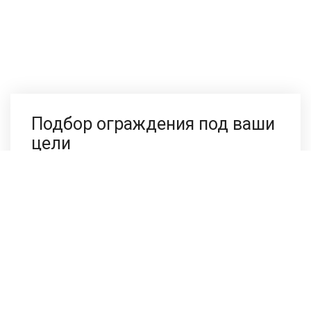
Подбор ограждения под ваши
цели
Напишите нам в любом мессенджере, сотрудники
компании ответят в течении 2-х минут.
Выезд во все районы Москвы и Московской
области:
Люберцы
Химки
Мытищи
Подольск