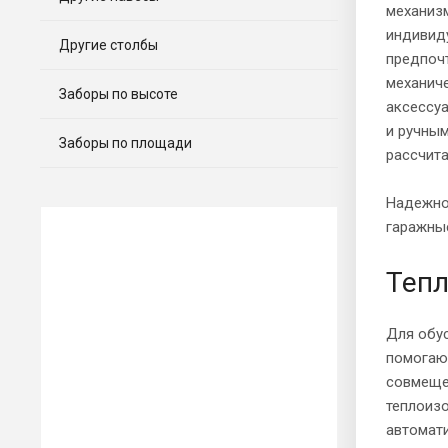
механиз
индивид
Другие столбы
предпочт
механиче
Заборы по высоте
аксессуа
и ручны
Заборы по площади
рассчита
Надежно
гаражны
Тепл
Для обу
помогают
совмеще
теплоиз
автомат