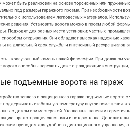
м может быть реализован на основе торсионных или пружинных
уально под размеры гаражного проема. При необходимости воз
ительно с использованием легковесных материалов. Использую
ские решения. Установить ворота можно в проем любой формы.
ры. Подходят для разных места установки: частных, промышле
м способом открывания. Они обладают высокая надежные харак
ны на длительный срок службы и интенсивный ресурс циклов э
сть - краеугольный камень нашей философии. При должном ух
е ворота способны пережить даже ограждающие конструкции, 
ые подъемные ворота на гараж
стройства теплого и защищенного гаража подъемные ворота с 
 поддерживать стабильную температуру внутри помещения, чт
нных с домом или мастерской. Утепленные панели и герметичн
оляцию, предотвращая сквозняки и потерю тепла. Дополнител
ическим приводом для удобного дистанционного управления, а