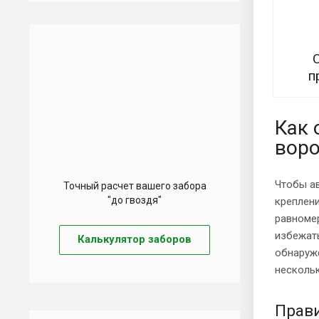
п
Как 
воро
Чтобы а
Точный расчет вашего забора
"до гвоздя"
креплени
равномер
избежать
Калькулятор заборов
обнаруже
нескольк
Прав