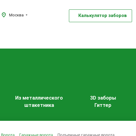
Калькулятор заборов
Москва
Из металлического
3D заборы
штакетника
Гиттер
Ворота
Гаражные ворота
Подъемные гаражные ворота