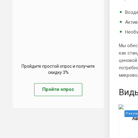
Возде
Актив
Необх
Мы обес
как стан
ценовой
Пройдите простой опрос и получите
потребно
скидку 3%
микровол
Пройти опрос
Вид
Ав