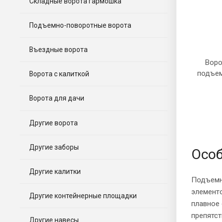
Складные ворота гармошка
Подъемно-поворотные ворота
Въездные ворота
Воро
подъе
Ворота с калиткой
Ворота для дачи
Другие ворота
Другие заборы
Особ
Другие калитки
Подъемн
элемент
Другие контейнерные площадки
плавное 
препятс
Другие навесы