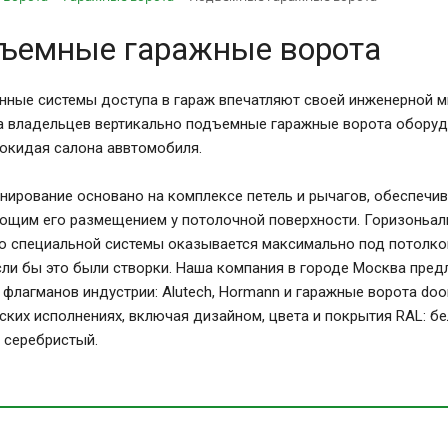
ъемные гаражные ворота
нные системы доступа в гараж впечатляют своей инженерной 
а владельцев вертикально подъемные гаражные ворота обору
покидая салона аввтомобиля.
нирование основано на комплексе петель и рычагов, обеспечи
ющим его размещением у потолочной поверхности. Горизоньаль
 специальной системы оказывается максимально под потолко
сли бы это были створки. Наша компания в городе Москва пр
 флагманов индустрии: Alutech, Hormann и гаражные ворота do
ских исполнениях, включая дизайном, цвета и покрытия RAL: бел
 серебристый.