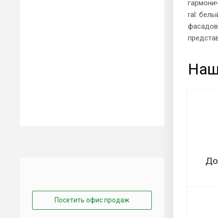
гармонич
ral: бел
фасадов 
представ
Наш
До
Посетить офис продаж