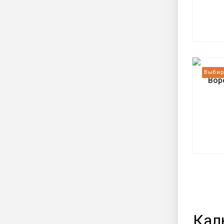
Вор
Кал