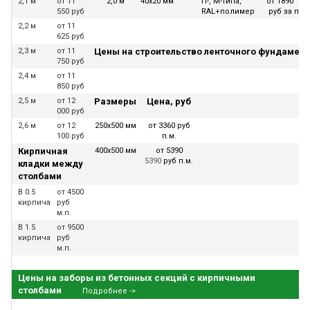
2,1 м
от 11
2,0 м
40х20 мм
П-, М-типа,
от 1890
550 руб
RAL+полимер
руб за п.м.
2,2 м
от 11
625 руб
2,3 м
от 11
Цены на строительство ленточного фундамент
750 руб
2,4 м
от 11
850 руб
2,5 м
от 12
Размеры
Цена, руб
000 руб
2,6 м
от 12
250х500 мм
от 3360 руб
100 руб
п.м.
Кирпичная
400х500 мм
от 5390
5390
руб п.м.
кладки между
столбами
В 0.5
от 4500
кирпича
руб
м.п.
В 1.5
от 9500
кирпича
руб
м.п.
Цены на заборы из бетонных секций с кирпичными
столбами
Подробнее ->