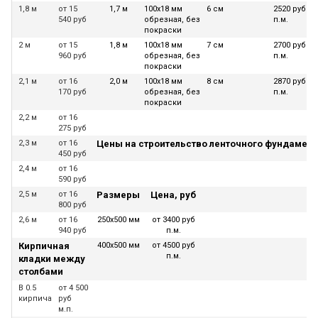
1,8 м
от 15
1,7 м
100х18 мм
6 см
2520 руб за
540 руб
обрезная, без
п.м.
покраски
2 м
от 15
1,8 м
100х18 мм
7 см
2700 руб за
960 руб
обрезная, без
п.м.
покраски
2,1 м
от 16
2,0 м
100х18 мм
8 см
2870 руб за
170 руб
обрезная, без
п.м.
покраски
2,2 м
от 16
275 руб
2,3 м
от 16
Цены на строительство ленточного фундамент
450 руб
2,4 м
от 16
590 руб
2,5 м
от 16
Размеры
Цена, руб
800 руб
2,6 м
от 16
250х500 мм
от 3400 руб
940 руб
п.м.
Кирпичная
400х500 мм
от 4500 руб
п.м.
кладки между
столбами
В 0.5
от 4 500
кирпича
руб
м.п.