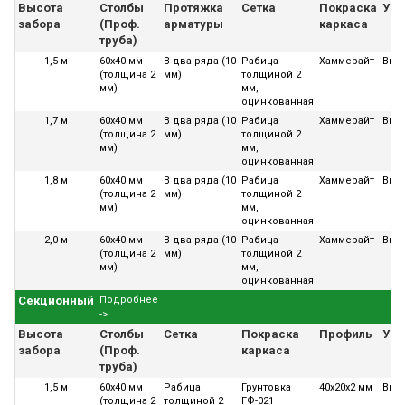
Высота
Столбы
Протяжка
Сетка
Покраска
Уст
забора
(Проф.
арматуры
каркаса
труба)
1,5 м
60х40 мм
В два ряда (10
Рабица
Хаммерайт
Вкл
(толщина 2
мм)
толщиной 2
мм)
мм,
оцинкованная
1,7 м
60х40 мм
В два ряда (10
Рабица
Хаммерайт
Вкл
(толщина 2
мм)
толщиной 2
мм)
мм,
оцинкованная
1,8 м
60х40 мм
В два ряда (10
Рабица
Хаммерайт
Вкл
(толщина 2
мм)
толщиной 2
мм)
мм,
оцинкованная
2,0 м
60х40 мм
В два ряда (10
Рабица
Хаммерайт
Вкл
(толщина 2
мм)
толщиной 2
мм)
мм,
оцинкованная
Секционный
Подробнее
->
Высота
Столбы
Сетка
Покраска
Профиль
Уст
забора
(Проф.
каркаса
труба)
1,5 м
60х40 мм
Рабица
Грунтовка
40х20х2 мм
Вкл
(толщина 2
толщиной 2
ГФ-021