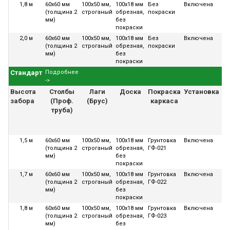
1,8 м
60х60 мм
100х50 мм,
100х18 мм
Без
Включена
36
(толщина 2
строганый
обрезная,
покраски
ме
мм)
без
покраски
2,0 м
60х60 мм
100х50 мм,
100х18 мм
Без
Включена
36
(толщина 2
строганый
обрезная,
покраски
ме
мм)
без
покраски
Стандарт
Подробнее
->
Высота
Столбы
Лаги
Доска
Покраска
Установка
Га
забора
(Проф.
(Брус)
каркаса
труба)
1,5 м
60х60 мм
100х50 мм,
100х18 мм
Грунтовка
Включена
36
(толщина 2
строганый
обрезная,
ГФ-021
ме
мм)
без
покраски
1,7 м
60х60 мм
100х50 мм,
100х18 мм
Грунтовка
Включена
36
(толщина 2
строганый
обрезная,
ГФ-022
ме
мм)
без
покраски
1,8 м
60х60 мм
100х50 мм,
100х18 мм
Грунтовка
Включена
36
(толщина 2
строганый
обрезная,
ГФ-023
ме
мм)
без