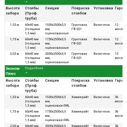
->
Высота
Столбы
Секции
Покраска
Установка
Гаран
забора
(Проф.
столбов
труба)
1,53 м
60х40 мм
1530x2500x3,5
Грунтовка
Включена
12
(толщина
мм,
ГФ-021
месяце
1,5 мм)
оцинкованные
1,73 м
60х40 мм
1730x2500x3,5
Грунтовка
Включена
12
(толщина
мм,
ГФ-021
месяце
1,5 мм)
оцинкованные
2,03 м
60х40 мм
2030x2500x3,5
Грунтовка
Включена
12
(толщина
мм,
ГФ-021
месяце
1,5 мм)
оцинкованные
Эконом
Подробнее
->
Плюс
Высота
Столбы
Секции
Покраска
Установка
Гаран
забора
(Проф.
столбов
труба)
1,53 м
60х40 мм
1530x2500x3,5
Хаммерайт
Включена
36
(толщина
мм,
месяце
1,5 мм)
оцинковка+RAL
1,73 м
60х40 мм
1730x2500x3,5
Хаммерайт
Включена
36
(толщина
мм,
месяце
1,5 мм)
оцинковка+RAL
2,03 м
60х40 мм
2030x2500x3,5
Хаммерайт
Включена
36