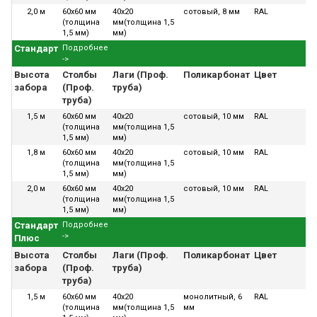
2,0 м
60х60 мм
40х20
сотовый, 8 мм
RAL
В
(толщина
мм(толщина 1,5
1,5 мм)
мм)
Стандарт
Подробнее
->
Высота
Столбы
Лаги (Проф.
Поликарбонат
Цвет
У
забора
(Проф.
труба)
труба)
1,5 м
60х60 мм
40х20
сотовый, 10 мм
RAL
В
(толщина
мм(толщина 1,5
1,5 мм)
мм)
1,8 м
60х60 мм
40х20
сотовый, 10 мм
RAL
В
(толщина
мм(толщина 1,5
1,5 мм)
мм)
2,0 м
60х60 мм
40х20
сотовый, 10 мм
RAL
В
(толщина
мм(толщина 1,5
1,5 мм)
мм)
Стандарт
Подробнее
->
Плюс
Высота
Столбы
Лаги (Проф.
Поликарбонат
Цвет
У
забора
(Проф.
труба)
труба)
1,5 м
60х60 мм
40х20
монолитный, 6
RAL
В
(толщина
мм(толщина 1,5
мм