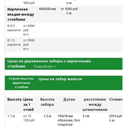
940 руб
п.м.
Кирпичная
400х500 мм
от 4500 руб
п.м.
кладки между
столбами
В 0.5
от 4500
кирпича
руб
м.п.
В 1.5
от 9500
кирпича
руб
м.п.
Цены на деревянные заборы с кирпичными
столбами
Подробнее ->
Строительство
Цены на забор жалюзи
кирпичных
столбов
Высота
Цена
Высота
Доска
расстояние
Стоимос
за 1
забора
между
столб
штакетником
1,7 м
от 15
1,5 м
100х18 мм
5 см
2310 руб за
120 руб
обрезная, без
п.м.
покраски