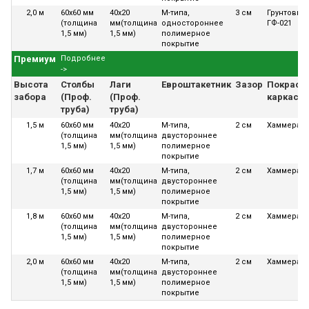
2,0 м
60х60 мм
40х20
М-типа,
3 см
Грунтовка
(толщина
мм(толщина
одностороннее
ГФ-021
1,5 мм)
1,5 мм)
полимерное
покрытие
Премиум
Подробнее
->
Высота
Столбы
Лаги
Евроштакетник
Зазор
Покраск
забора
(Проф.
(Проф.
каркаса
труба)
труба)
1,5 м
60х60 мм
40х20
М-типа,
2 см
Хаммерайт
(толщина
мм(толщина
двустороннее
1,5 мм)
1,5 мм)
полимерное
покрытие
1,7 м
60х60 мм
40х20
М-типа,
2 см
Хаммерайт
(толщина
мм(толщина
двустороннее
1,5 мм)
1,5 мм)
полимерное
покрытие
1,8 м
60х60 мм
40х20
М-типа,
2 см
Хаммерайт
(толщина
мм(толщина
двустороннее
1,5 мм)
1,5 мм)
полимерное
покрытие
2,0 м
60х60 мм
40х20
М-типа,
2 см
Хаммерайт
(толщина
мм(толщина
двустороннее
1,5 мм)
1,5 мм)
полимерное
покрытие