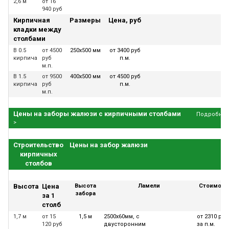
2,6 м
от 16
940 руб
Кирпичная
Размеры
Цена, руб
кладки между
столбами
В 0.5
от 4500
250х500 мм
от 3400 руб
кирпича
руб
п.м.
м.п.
В 1.5
от 9500
400х500 мм
от 4500 руб
кирпича
руб
п.м.
м.п.
Цены на заборы жалюзи с кирпичными столбами
Подробнее
>
Строительство
Цены на забор жалюзи
кирпичных
столбов
Высота
Цена
Высота
Ламели
Стоимост
забора
за 1
столб
1,7 м
от 15
1,5 м
2500х60мм, с
от 2310 руб
120 руб
двусторонним
за п.м.