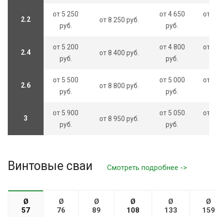
от 5 250
от 4 650
от 6
2.2
от 8 250 руб.
руб.
руб.
ру
от 5 200
от 4 800
от 6
2.4
от 8 400 руб.
руб.
руб.
ру
от 5 500
от 5 000
от 6
2.6
от 8 800 руб.
руб.
руб.
ру
от 5 900
от 5 050
от 6
3
от 8 950 руб.
руб.
руб.
ру
Винтовые сваи
Смотреть подробнее ->
Ø
Ø
Ø
Ø
Ø
Ø
57
76
89
108
133
159