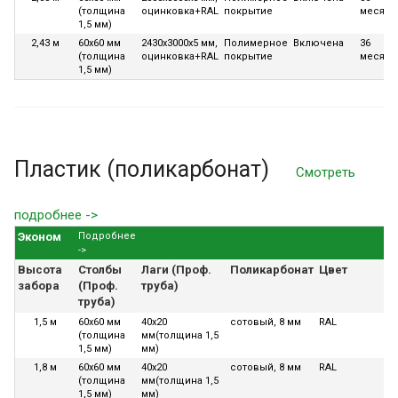
(толщина
оцинковка+RAL
покрытие
месяце
1,5 мм)
2,43 м
60х60 мм
2430x3000x5 мм,
Полимерное
Включена
36
(толщина
оцинковка+RAL
покрытие
месяце
1,5 мм)
Пластик (поликарбонат)
Смотреть
подробнее ->
Эконом
Подробнее
->
Высота
Столбы
Лаги (Проф.
Поликарбонат
Цвет
У
забора
(Проф.
труба)
труба)
1,5 м
60х60 мм
40х20
сотовый, 8 мм
RAL
В
(толщина
мм(толщина 1,5
1,5 мм)
мм)
1,8 м
60х60 мм
40х20
сотовый, 8 мм
RAL
В
(толщина
мм(толщина 1,5
1,5 мм)
мм)