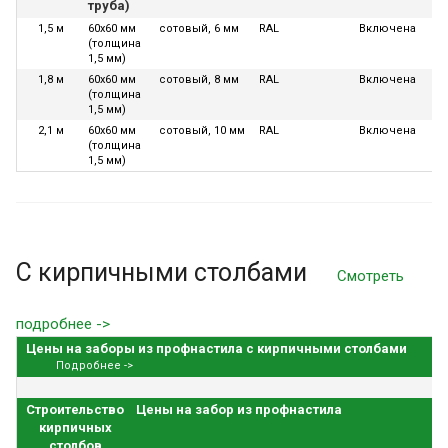
труба)
1,5 м
60х60 мм
сотовый, 6 мм
RAL
Включена
24
(толщина
1,5 мм)
1,8 м
60х60 мм
сотовый, 8 мм
RAL
Включена
24
(толщина
1,5 мм)
2,1 м
60х60 мм
сотовый, 10 мм
RAL
Включена
24
(толщина
1,5 мм)
С кирпичными столбами
Смотреть
подробнее ->
Цены на заборы из профнастила с кирпичными столбами
Подробнее ->
Строительство
Цены на забор из профнастила
кирпичных
столбов