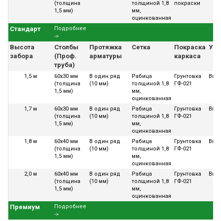
(толщина
толщиной 1,8
покраски
1,5 мм)
мм,
оцинкованная
Стандарт
Подробнее
->
Высота
Столбы
Протяжка
Сетка
Покраска
Уст
забора
(Проф.
арматуры
каркаса
труба)
1,5 м
60х30 мм
В один ряд
Рабица
Грунтовка
Вкл
(толщина
(10 мм)
толщиной 1,8
ГФ-021
1,5 мм)
мм,
оцинкованная
1,7 м
60х30 мм
В один ряд
Рабица
Грунтовка
Вкл
(толщина
(10 мм)
толщиной 1,8
ГФ-021
1,5 мм)
мм,
оцинкованная
1,8 м
60х40 мм
В один ряд
Рабица
Грунтовка
Вкл
(толщина
(10 мм)
толщиной 1,8
ГФ-021
1,5 мм)
мм,
оцинкованная
2,0 м
60х40 мм
В один ряд
Рабица
Грунтовка
Вкл
(толщина
(10 мм)
толщиной 1,8
ГФ-021
1,5 мм)
мм,
оцинкованная
Премиум
Подробнее
->