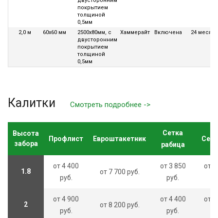
двусторонним
покрытием
толщиной
0,5мм
2,0 м
60х60 мм
2500х80мм, с
Хаммерайт
Включена
24 месяца
двусторонним
покрытием
толщиной
0,5мм
Калитки
Смотреть подробнее ->
Сетка
Высота
Профлист
Евроштакетник
Сетк
забора
рабица
от 4 400
от 3 850
от 5
1.8
от 7 700 руб.
руб.
руб.
ру
от 4 900
от 4 400
от 6
2
от 8 200 руб.
руб.
руб.
ру