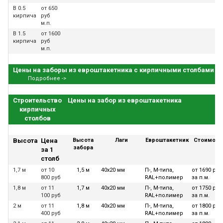
В 0.5
от 650
кирпича
руб
м.п.
В 1.5
от 1600
кирпича
руб
м.п.
Цены на заборы из евроштакетника с кирпичными столбами
Подробнее ->
Строительство
Цены на забор из евроштакетника
кирпичных
столбов
Высота
Цена
Высота
Лаги
Евроштакетник
Стоимост
забора
за 1
столб
1,7 м
от 10
1,5 м
40х20 мм
П-, М-типа,
от 1690 руб
800 руб
RAL+полимер
за п.м.
1,8 м
от 11
1,7 м
40х20 мм
П-, М-типа,
от 1750 руб
100 руб
RAL+полимер
за п.м.
2 м
от 11
1,8 м
40х20 мм
П-, М-типа,
от 1800 руб
400 руб
RAL+полимер
за п.м.