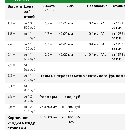
Высота
Цена
Высота
Лаги
Профнастил
Стоимост
забора
за 1
столб
1,7 м
от 10
1,5 м
40х20 мм
от 0,4 мм, RAL
от 1189 руб
800 руб
за п.м.
1,8 м
от 11
1,7 м
40х20 мм
от 0,4 мм, RAL
от 1266 руб
100 руб
за п.м.
2 м
от 11
1,8 м
40х20 мм
от 0,4 мм, RAL
от 1297 руб
400 руб
за п.м.
2,1 м
от 11
2,0 м
40х20 мм
от 0,4 мм, RAL
от 1378 руб
550 руб
за п.м.
2,2 м
от 11
625 руб
2,3 м
от 11
Цены на строительство ленточного фундамент
750 руб
2,4 м
от 11
850 руб
2,5 м
от 12
Размеры
Цена, руб
000 руб
2,6 м
от 12
250х500 мм
от 2400 руб
100 руб
п.м.
Кирпичная
400х500 мм
от 3850 руб
п.м.
кладки между
столбами