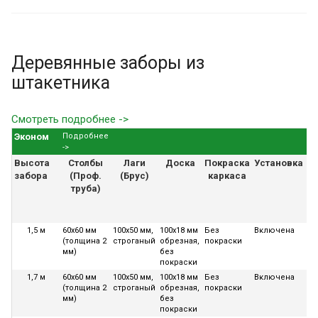
Деревянные заборы из
штакетника
Смотреть подробнее ->
Эконом
Подробнее
->
Высота
Столбы
Лаги
Доска
Покраска
Установка
Га
забора
(Проф.
(Брус)
каркаса
труба)
1,5 м
60х60 мм
100х50 мм,
100х18 мм
Без
Включена
36
(толщина 2
строганый
обрезная,
покраски
ме
мм)
без
покраски
1,7 м
60х60 мм
100х50 мм,
100х18 мм
Без
Включена
36
(толщина 2
строганый
обрезная,
покраски
ме
мм)
без
покраски