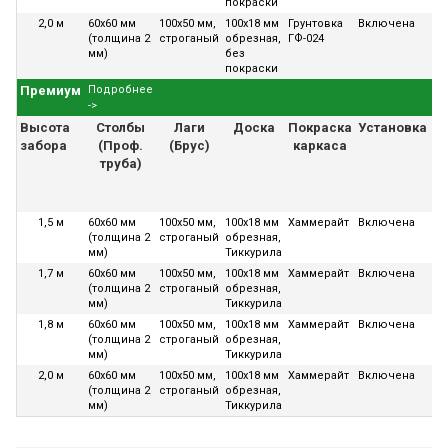
покраски
2,0 м
60х60 мм
100х50 мм,
100х18 мм
Грунтовка
Включена
36
(толщина 2
строганый
обрезная,
ГФ-024
ме
мм)
без
покраски
Премиум
Подробнее
->
Высота
Столбы
Лаги
Доска
Покраска
Установка
Га
забора
(Проф.
(Брус)
каркаса
труба)
1,5 м
60х60 мм
100х50 мм,
100х18 мм
Хаммерайт
Включена
36
(толщина 2
строганый
обрезная,
ме
мм)
Тиккурила
1,7 м
60х60 мм
100х50 мм,
100х18 мм
Хаммерайт
Включена
36
(толщина 2
строганый
обрезная,
ме
мм)
Тиккурила
1,8 м
60х60 мм
100х50 мм,
100х18 мм
Хаммерайт
Включена
36
(толщина 2
строганый
обрезная,
ме
мм)
Тиккурила
2,0 м
60х60 мм
100х50 мм,
100х18 мм
Хаммерайт
Включена
36
(толщина 2
строганый
обрезная,
ме
мм)
Тиккурила