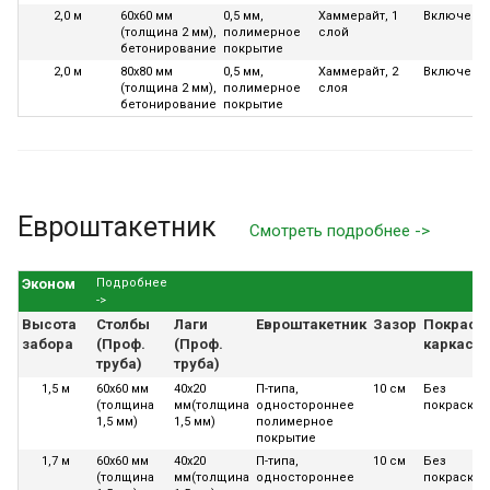
2,0 м
60х60 мм
0,5 мм,
Хаммерайт, 1
Включена
(толщина 2 мм),
полимерное
слой
бетонирование
покрытие
2,0 м
80х80 мм
0,5 мм,
Хаммерайт, 2
Включена
(толщина 2 мм),
полимерное
слоя
бетонирование
покрытие
Евроштакетник
Смотреть подробнее ->
Эконом
Подробнее
->
Высота
Столбы
Лаги
Евроштакетник
Зазор
Покраск
забора
(Проф.
(Проф.
каркаса
труба)
труба)
1,5 м
60х60 мм
40х20
П-типа,
10 см
Без
(толщина
мм(толщина
одностороннее
покраски
1,5 мм)
1,5 мм)
полимерное
покрытие
1,7 м
60х60 мм
40х20
П-типа,
10 см
Без
(толщина
мм(толщина
одностороннее
покраски