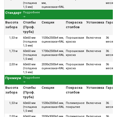
(толщина
мм,
месяце
1,5 мм)
оцинковка+RAL
Стандарт
Подробнее
->
Высота
Столбы
Секции
Покраска
Установка
Гаран
забора
(Проф.
столбов
труба)
1,53 м
60х60 мм
1530x2500x4 мм,
Порошковая
Включена
36
(толщина
оцинковка+RAL
краска
месяце
1,5 мм)
1,73 м
60х60 мм
1730x2500x4 мм,
Порошковая
Включена
36
(толщина
оцинковка+RAL
краска
месяце
1,5 мм)
2,03 м
60х60 мм
2030x2500x4 мм,
Порошковая
Включена
36
(толщина
оцинковка+RAL
краска
месяце
1,5 мм)
Премиум
Подробнее
->
Высота
Столбы
Секции
Покраска
Установка
Гаран
забора
(Проф.
столбов
труба)
1,53 м
60х60 мм
1530x2500x5 мм,
Полимерное
Включена
36
(толщина
оцинковка+RAL
покрытие
месяце
1,5 мм)
2,03 м
60х60 мм
2030x3000x5 мм,
Полимерное
Включена
36