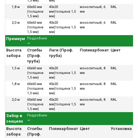
1,5 мм)
мм)
1,8 м
60х60 мм
40х20
монолитный, 6
RAL
В
(толщина
мм(толщина 1,5
мм
1,5 мм)
мм)
2,0 м
60х60 мм
40х20
монолитный, 6
RAL
В
(толщина
мм(толщина 1,5
мм
1,5 мм)
мм)
Премиум
Подробнее
->
Высота
Столбы
Лаги (Проф.
Поликарбонат
Цвет
У
забора
(Проф.
труба)
труба)
1,5 м
60х60 мм
40х20
монолитный, 8
RAL
В
(толщина
мм(толщина 1,5
мм
1,5 мм)
мм)
1,8 м
60х60 мм
40х20
монолитный, 8
RAL
В
(толщина
мм(толщина 1,5
мм
1,5 мм)
мм)
2,0 м
60х60 мм
40х20
монолитный, 8
RAL
В
(толщина
мм(толщина 1,5
мм
1,5 мм)
мм)
Забор в
Подробнее
->
секциях
Высота
Столбы
Поликарбонат
Цвет
Установка
Г
забора
(Проф.