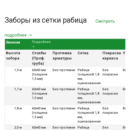
Заборы из сетки рабица
Смотреть
подробнее ->
Эконом
Подробнее
->
Высота
Столбы
Протяжка
Сетка
Покраска
Уст
забора
(Проф.
арматуры
каркаса
труба)
1,5 м
60х40 мм
Без протяжки
Рабица
Без
Вкл
(толщина
толщиной 1,8
покраски
1,5 мм)
мм,
оцинкованная
1,7 м
60х40 мм
Без протяжки
Рабица
Без
Вкл
(толщина
толщиной 1,8
покраски
1,5 мм)
мм,
оцинкованная
1,8 м
60х40 мм
Без протяжки
Рабица
Без
Вкл
(толщина
толщиной 1,8
покраски
1,5 мм)
мм,
оцинкованная
2,0 м
60х40 мм
Без протяжки
Рабица
Без
Вкл