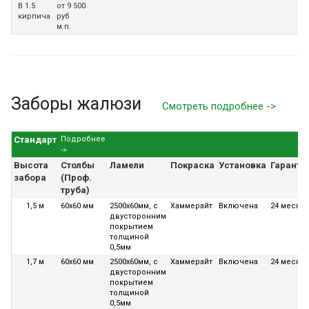
В 1.5
от 9 500
кирпича
руб
м.п.
Заборы жалюзи
Смотреть подробнее ->
Стандарт
Подробнее
->
Высота
Столбы
Ламели
Покраска
Установка
Гаранти
забора
(Проф.
труба)
1,5 м
60х60 мм
2500х60мм, с
Хаммерайт
Включена
24 месяца
двусторонним
покрытием
толщиной
0,5мм
1,7 м
60х60 мм
2500х60мм, с
Хаммерайт
Включена
24 месяца
двусторонним
покрытием
толщиной
0,5мм