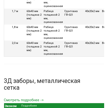
мм)
мм,
оцинкованная
1,7 м
60х40 мм
Рабица
Грунтовка
40х20х2 мм
Вкл
(толщина 2
толщиной 2
ГФ-021
мм)
мм,
оцинкованная
1,8 м
60х40 мм
Рабица
Грунтовка
40х20х2 мм
Вкл
(толщина 2
толщиной 2
ГФ-021
мм)
мм,
оцинкованная
2,0 м
60х40 мм
Рабица
Грунтовка
40х20х2 мм
Вкл
(толщина 2
толщиной 2
ГФ-021
мм)
мм,
оцинкованная
3Д заборы, металлическая
сетка
Смотреть подробнее ->
Эконом
Подробнее