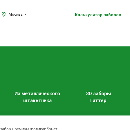
Калькулятор заборов
Москва
Из металлического
3D заборы
штакетника
Гиттер
 забор Премиум (поликарбонат)