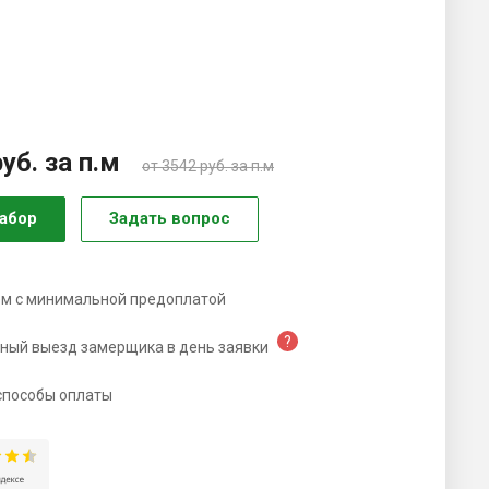
руб.
за п.м
от 3542 руб. за п.м
забор
Задать вопрос
м c минимальной предоплатой
ный выезд замерщика в день заявки
способы оплаты