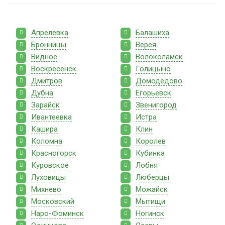
Апрелевка
Балашиха
Бронницы
Верея
Видное
Волоколамск
Воскресенск
Голицыно
Дмитров
Домодедово
Дубна
Егорьевск
Зарайск
Звенигород
Ивантеевка
Истра
Кашира
Клин
Коломна
Королев
Красногорск
Кубинка
Куровское
Лобня
Луховицы
Люберцы
Михнево
Можайск
Московский
Мытищи
Наро-Фоминск
Ногинск