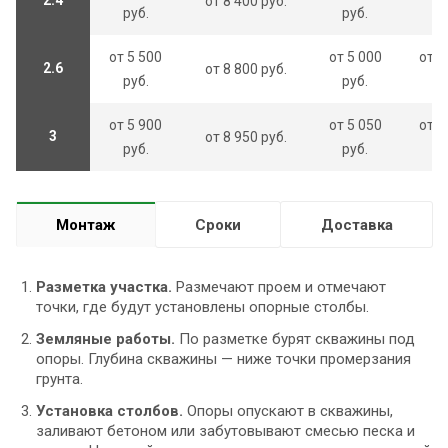
от 8 400 руб.
руб.
руб.
ру
от 5 500
от 5 000
от 6
2.6
от 8 800 руб.
руб.
руб.
ру
от 5 900
от 5 050
от 6
3
от 8 950 руб.
руб.
руб.
ру
Монтаж
Сроки
Доставка
Разметка участка.
Размечают проем и отмечают
точки, где будут установлены опорные столбы.
Земляные работы.
По разметке бурят скважины под
опоры. Глубина скважины — ниже точки промерзания
грунта.
Установка столбов.
Опоры опускают в скважины,
заливают бетоном или забутовывают смесью песка и