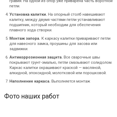
гравия. На одной из опор уже приварена часть воротной
петли.
Установка калитки.
На опорный столб навешивают
калитку, между двумя частями петли устанавливают
подшипник, который необходим для обеспечения
плавного хода створки.
Монтаж запора.
К каркасу калитки приваривают петли
для навесного замка, проушины для засова или
задвижки.
Антикоррозионная защита.
Все сварочные швы
покрывают грунт-эмалью, петли смазывают солидолом.
Каркас калитки окрашивают краской — масляной,
алкидной, эпоксидной, молотковой или порошковой.
Наполнение каркаса.
Выполняется монтаж
профнастила, евроштакетника, дерева, сэндвич-панелей
или любого другого наполнителя.
Фото наших работ