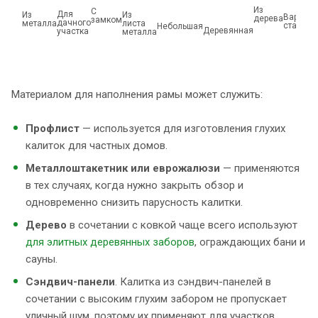
Из
С
Для
Из
Из
Вариант
дерева
замком
дачного
металла
листа
стандар
Небольшая
Деревянная
участка
металла
Материалом для наполнения рамы может служить:
Профлист
— используется для изготовления глухих
калиток для частных домов.
Металлоштакетник или еврожалюзи
— применяются
в тех случаях, когда нужно закрыть обзор и
одновременно снизить парусность калитки.
Дерево
в сочетании с ковкой чаще всего используют
для элитных деревянных заборов
, ограждающих бани и
сауны.
Сэндвич-панели
. Калитка из сэндвич-панелей в
сочетании с высоким глухим забором не пропускает
уличный шум, поэтому их применяют для участков,