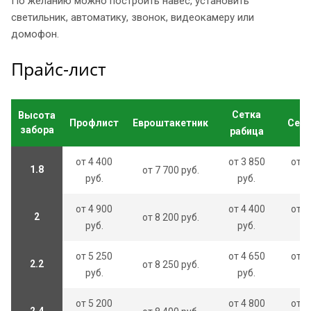
По желанию можно построить навес, установить
светильник, автоматику, звонок, видеокамеру или
домофон.
Прайс-лист
Сетка
Высота
Профлист
Евроштакетник
Сетк
забора
рабица
от 4 400
от 3 850
от 5
1.8
от 7 700 руб.
руб.
руб.
ру
от 4 900
от 4 400
от 6
2
от 8 200 руб.
руб.
руб.
ру
от 5 250
от 4 650
от 6
2.2
от 8 250 руб.
руб.
руб.
ру
от 5 200
от 4 800
от 6
2.4