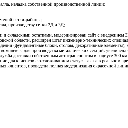
талла, наладка собственной производственной линии;
етеной сетки-рабицы;
ла, производству сетки 2Д и 3Д;
 и складскими остатками, модернизирован сайт с внедрением 3
вской области, расширен штат инженерно-технических специал
делий (фундаментные блоки, столбы, декоративные элементы); 
омплексы для производства металлических секций, увеличена с
лужба доставки собственным автотранспортом в радиусе 300 к
е для клиентов с отслеживанием статуса заказа в реальном вр
ых клиентов, проведена полная модернизация окрасочной лини