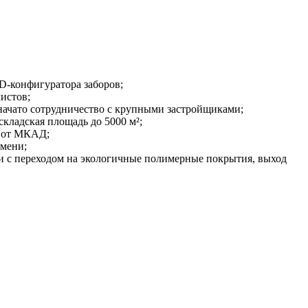
D-конфигуратора заборов;
истов;
начато сотрудничество с крупными застройщиками;
кладская площадь до 5000 м²;
м от МКАД;
емени;
и с переходом на экологичные полимерные покрытия, выход