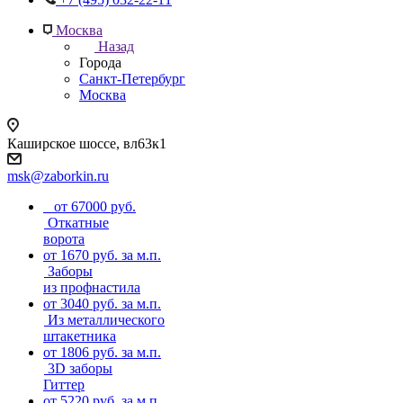
Москва
Назад
Города
Санкт-Петербург
Москва
Каширское шоссе, вл63к1
msk@zaborkin.ru
от 67000 руб.
Откатные
ворота
от 1670 руб. за м.п.
Заборы
из профнастила
от 3040 руб. за м.п.
Из металлического
штакетника
от 1806 руб. за м.п.
3D заборы
Гиттер
от 5220 руб. за м.п.