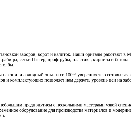
становкой заборов, ворот и калиток. Наши бригады работают в М
и-рабицы, сетки Гиттер, профтрубы, пластика, кирпича и бетона
столбы.
мы накопили солидный опыт и со 100% уверенностью готовы заяви
алов и комплектующих позволяет нам держать уровень цен на за
ла небольшим предприятием с несколькими мастерами узкой спец
овременное оборудование для производства материалов и модерн
ии.