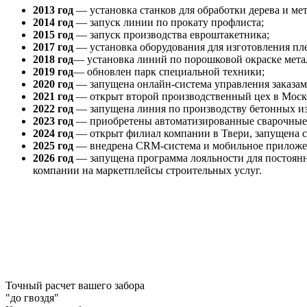
2013 год
— установка станков для обработки дерева и ме
2014 год
— запуск линии по прокату профлиста;
2015 год
— запуск производства евроштакетника;
2017 год
— установка оборудования для изготовления пл
2018 год
— установка линий по порошковой окраске метал
2019 год
— обновлен парк специальной техники;
2020 год
— запущена онлайн-система управления заказами
2021 год
— открыт второй производственный цех в Моско
2022 год
— запущена линия по производству бетонных из
2023 год
— приобретены автоматизированные сварочные к
2024 год
— открыт филиал компании в Твери, запущена с
2025 год
— внедрена CRM-система и мобильное приложени
2026 год
— запущена программа лояльности для постоянн
компании на маркетплейсы строительных услуг.
Точный расчет вашего забора
"до гвоздя"