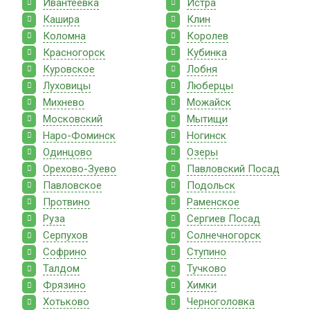
Ивантеевка
Истра
Кашира
Клин
Коломна
Королев
Красногорск
Кубинка
Куровское
Лобня
Луховицы
Люберцы
Михнево
Можайск
Московский
Мытищи
Наро-Фоминск
Ногинск
Одинцово
Озеры
Орехово-Зуево
Павловский Посад
Павловское
Подольск
Протвино
Раменское
Руза
Сергиев Посад
Серпухов
Солнечногорск
Софрино
Ступино
Талдом
Тучково
Фрязино
Химки
Хотьково
Черноголовка