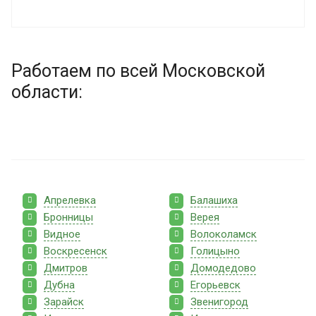
Работаем по всей Московской
области:
Апрелевка
Балашиха
Бронницы
Верея
Видное
Волоколамск
Воскресенск
Голицыно
Дмитров
Домодедово
Дубна
Егорьевск
Зарайск
Звенигород