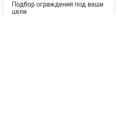
Подбор ограждения под ваши
цели
Напишите нам в любом мессенджере, сотрудники
компании ответят в течении 2-х минут.
Выезд во все районы Москвы и Московской
области:
Люберцы
Химки
Мытищи
Подольск
Балашиха
Одинцово
Щёлково
Ногинск
Лобня
Воскресенск
Домодедово
Коломна
Можайск
Солнечногорск