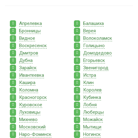
Апрелевка
Балашиха
Бронницы
Верея
Видное
Волоколамск
Воскресенск
Голицыно
Дмитров
Домодедово
Дубна
Егорьевск
Зарайск
Звенигород
Ивантеевка
Истра
Кашира
Клин
Коломна
Королев
Красногорск
Кубинка
Куровское
Лобня
Луховицы
Люберцы
Михнево
Можайск
Московский
Мытищи
Наро-Фоминск
Ногинск