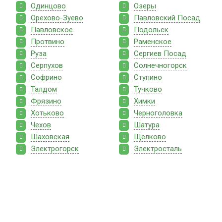
Одинцово
Озеры
Орехово-Зуево
Павловский Посад
Павловское
Подольск
Протвино
Раменское
Руза
Сергиев Посад
Серпухов
Солнечногорск
Софрино
Ступино
Талдом
Тучково
Фрязино
Химки
Хотьково
Черноголовка
Чехов
Шатура
Шаховская
Щелково
Электрогорск
Электросталь