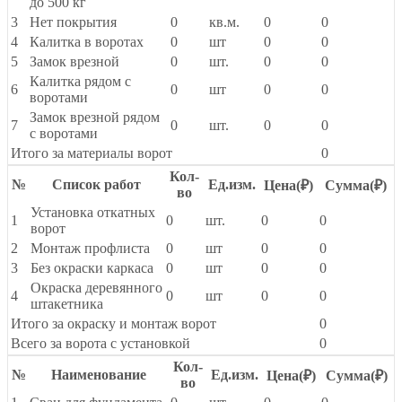
до 500 кг
3
Нет покрытия
0
кв.м.
0
0
4
Калитка в воротах
0
шт
0
0
5
Замок врезной
0
шт.
0
0
Калитка рядом с
6
0
шт
0
0
воротами
Замок врезной рядом
7
0
шт.
0
0
с воротами
Итого за материалы ворот
0
Кол-
№
Список работ
Ед.изм.
Цена(
₽
)
Сумма(
₽
)
во
Установка откатных
1
0
шт.
0
0
ворот
2
Монтаж профлиста
0
шт
0
0
3
Без окраски каркаса
0
шт
0
0
Окраска деревянного
4
0
шт
0
0
штакетника
Итого за окраску и монтаж ворот
0
Всего за ворота с установкой
0
Кол-
№
Наименование
Ед.изм.
Цена(
₽
)
Сумма(
₽
)
во