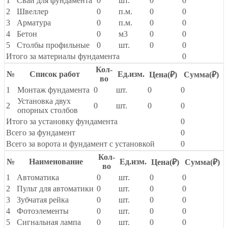
1
Сваи для фундамента
0
шт.
0
0
2
Швеллер
0
п.м.
0
0
3
Арматура
0
п.м.
0
0
4
Бетон
0
м3
0
0
5
Столбы профильные
0
шт.
0
0
Итого за материалы фундамента
0
Кол-
№
Список работ
Ед.изм.
Цена(
₽
)
Сумма(
₽
)
во
1
Монтаж фундамента
0
шт.
0
0
Установка двух
2
0
шт.
0
0
опорных столбов
Итого за установку фундамента
0
Всего за фундамент
0
Всего за ворота и фундамент с установкой
0
Кол-
№
Наименование
Ед.изм.
Цена(
₽
)
Сумма(
₽
)
во
1
Автоматика
0
шт.
0
0
2
Пульт для автоматики
0
шт.
0
0
3
Зубчатая рейка
0
шт.
0
0
4
Фотоэлементы
0
шт.
0
0
5
Сигнальная лампа
0
шт.
0
0