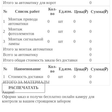
Итого за автоматику для ворот
0
Кол-
№
Список работ
Ед.изм.
Цена(
₽
)
Сумма(
₽
)
во
Монтаж привода
1
0
шт
0
0
автоматики
Монтаж
2
0
шт
0
0
фотоэлементов
Монтаж сигнальной
3
0
шт
0
0
лампы
Итого за монтаж автоматики
0
Всего за автоматику
0
Итого общая стоимость заказа без доставки
0
Кол-
№
Наименование
Ед.изм.
Цена(
₽
)
Сумма(
₽
)
во
1
Стоимость доставки
0
шт
0
0
ИТОГО ЗА МАТЕРИАЛЫ
0
РАСПЕЧАТАТЬ
Акция!
Оформи заказ и получи бесплатно онлайн камеру для
контроля за вашим строящимся забором