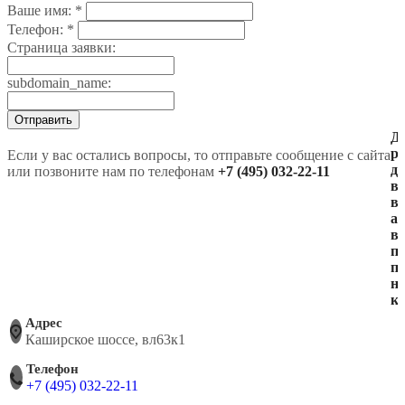
Ваше имя:
*
Телефон:
*
Страница заявки:
subdomain_name:
Отправить
Д
ра
Если у вас остались вопросы, то отправьте сообщение с сайта
д
или позвоните нам по телефонам
+7 (495) 032-22-11
в
в
ад
в
п
п
н
ка
Адрес
Каширское шоссе, вл63к1
Телефон
+7 (495) 032-22-11