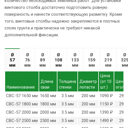
количество необходимых земляных работ. Для установки
винтового столба достаточно подготовить ровную
поверхность и нанести соответствующую разметку. Кроме
того, винтовые столбы надежно закрепляются в плотных
слоях грунта и практически не требуют никакой
дополнительной фиксации.
Ø
Ø
Ø
Ø
Ø
Ø
Ø
Ø
57
76
89
108
133
159
219
32
мм
мм
мм
мм
мм
мм
мм
мм
Цена
Длина
Толщина
Диаметр
(от 10
Цена
Наименование
сваи
стенки
лопасти
шт.)
оголо
СВС-57 1650 мм
1650 мм
3.5 мм
200 мм
1090 ₽
290 
СВС-57 1800 мм
1800 мм
3.5 мм
200 мм
1150 ₽
290 
СВС-57 2000 мм
2000 мм
3.5 мм
200 мм
1390 ₽
290 
СВС-57 2500 мм
2500 мм
3.5 мм
200 мм
1490 ₽
290 