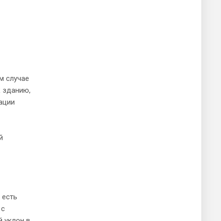
ля посиделок с друзьями на свежем воздухе —
 солнца, и от дождя.
м случае
к зданию,
ации
й
 есть
 с
й уклон в