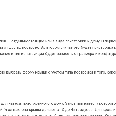
использовать как беседку д
крыша защитит и от палящего
пов — отдельностоящие или в виде пристройки к дому. В перво
нии от других построек. Во втором случае это будет пристройка 
жение и тип конструкции будет зависеть от размера и конфигур
жно выбрать форму крыши с учетом типа постройки и того, како
для навеса, пристроенного к дому. Закрытый навес, у которого
. Угол наклона крыши делают от 3 до 45 градусов. Для кровли
ас, так как на пологом скате будет задерживаться снег. Круто