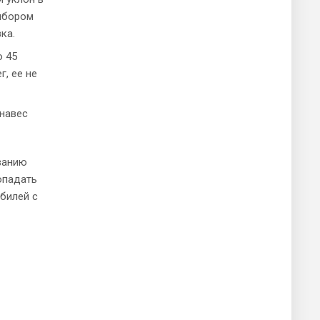
выбором
ка.
о 45
, ее не
навес
ванию
опадать
обилей с