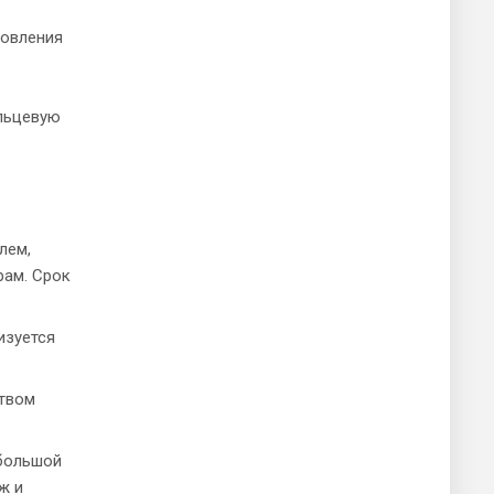
товления
альцевую
лем,
рам. Срок
изуется
твом
ебольшой
ж и