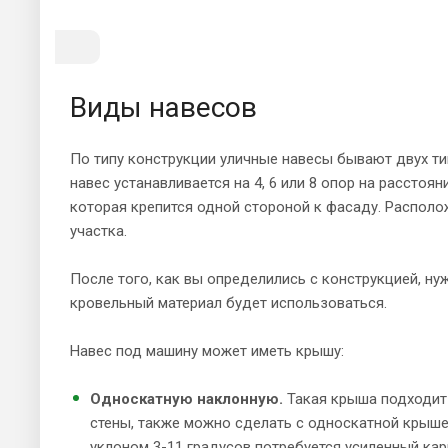
Виды навесов
По типу конструкции уличные навесы бывают двух ти
навес устанавливается на 4, 6 или 8 опор на расстоя
которая крепится одной стороной к фасаду. Располо
участка.
После того, как вы определились с конструкцией, ну
кровельный материал будет использоваться.
Навес под машину может иметь крышу:
Односкатную наклонную.
Такая крыша подходит 
стены, также можно сделать с односкатной крышей
уклоном 3-11 градусов потребуется усиленный карк