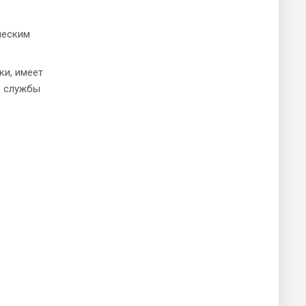
ческим
ки, имеет
к службы