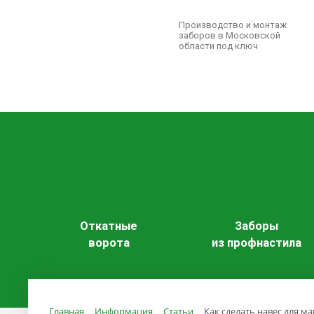
Производство и монтаж
заборов в Московской
области под ключ
Откатные
Заборы
ворота
из профнастила
Главная
Информация
Статьи
Как сделать навес для 