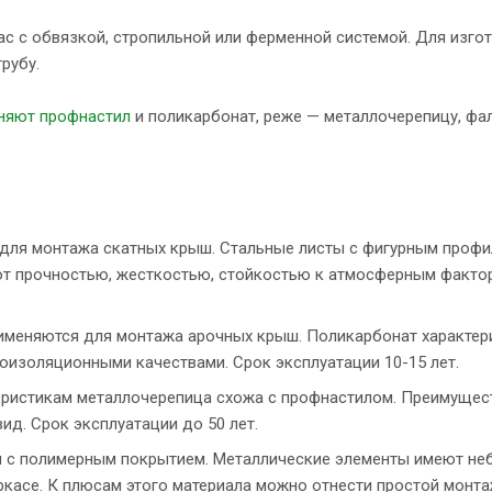
ас с обвязкой, стропильной или ферменной системой. Для изго
рубу.
няют профнастил
и поликарбонат, реже — металлочерепицу, ф
для монтажа скатных крыш. Стальные листы с фигурным профи
т прочностью, жесткостью, стойкостью к атмосферным факто
именяются для монтажа арочных крыш. Поликарбонат характер
оизоляционными качествами. Срок эксплуатации 10-15 лет.
ристикам металлочерепица схожа с профнастилом. Преимущес
ид. Срок эксплуатации до 50 лет.
и с полимерным покрытием. Металлические элементы имеют н
ркасе. К плюсам этого материала можно отнести простой монта