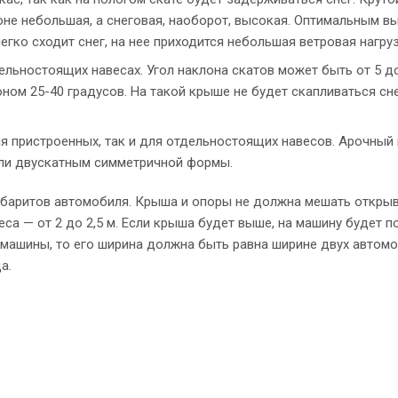
йоне небольшая, а снеговая, наоборот, высокая. Оптимальным 
легко сходит снег, на нее приходится небольшая ветровая нагруз
ельностоящих навесах. Угол наклона скатов может быть от 5 д
ном 25-40 градусов. На такой крыше не будет скапливаться снег
 пристроенных, так и для отдельностоящих навесов. Арочный 
ли двускатным симметричной формы.
габаритов автомобиля. Крыша и опоры не должна мешать откры
еса — от 2 до 2,5 м. Если крыша будет выше, на машину будет п
е машины, то его ширина должна быть равна ширине двух автом
а.