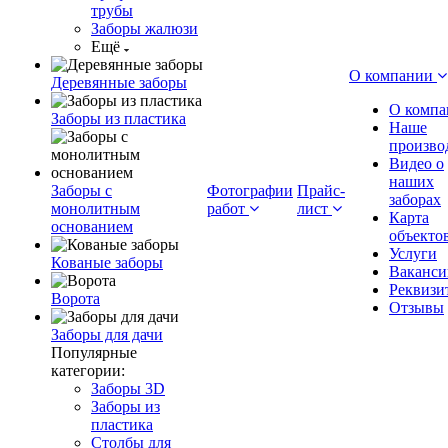
трубы
Заборы жалюзи
Ещё
О компании
Деревянные заборы
О компа
Заборы из пластика
Наше
произво
Видео о
наших
Заборы с
Фотографии
Прайс-
заборах
монолитным
работ
лист
Карта
основанием
объекто
Услуги
Кованые заборы
Ваканси
Реквизи
Ворота
Отзывы
Заборы для дачи
Популярные
категории:
Заборы 3D
Заборы из
пластика
Столбы для