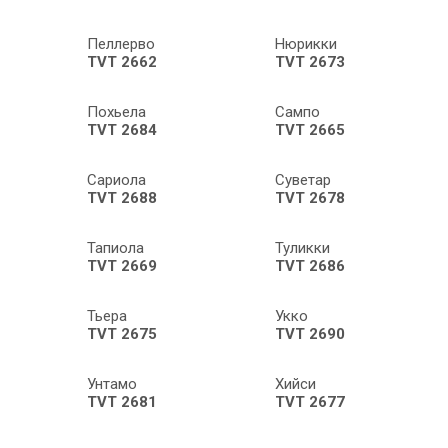
Пеллерво
Нюрикки
TVT 2662
TVT 2673
Похьела
Сампо
TVT 2684
TVT 2665
Сариола
Суветар
TVT 2688
TVT 2678
Тапиола
Туликки
TVT 2669
TVT 2686
Тьера
Укко
TVT 2675
TVT 2690
Унтамо
Хийси
TVT 2681
TVT 2677