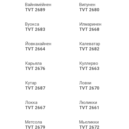
Вайнямёйнен
Випунен
TVT 2689
TVT 2680
Вуокса
Илмаринен
TVT 2683
TVT 2668
Йовкахайнен
Калеватар
TVT 2664
TVT 2682
Карьяла
Куллерво
TVT 2676
TVT 2663
Кутар
Ловхи
TVT 2687
TVT 2670
Локка
Люликки
TVT 2667
TVT 2661
Метсола
Мьеликки
TVT 2679
TVT 2672