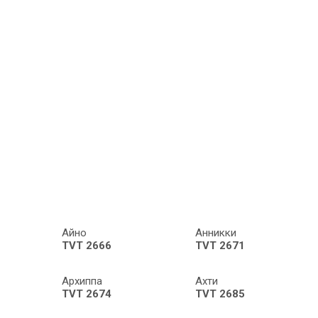
Айно
Анникки
TVT 2666
TVT 2671
Архиппа
Ахти
TVT 2674
TVT 2685