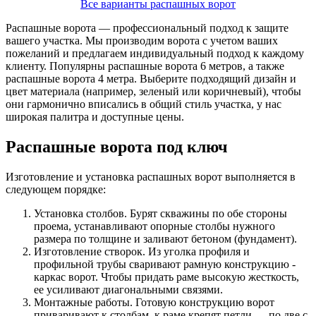
Все варианты распашных ворот
Распашные ворота — профессиональный подход к защите
вашего участка. Мы производим ворота с учетом ваших
пожеланий и предлагаем индивидуальный подход к каждому
клиенту. Популярны распашные ворота 6 метров, а также
распашные ворота 4 метра. Выберите подходящий дизайн и
цвет материала (например, зеленый или коричневый), чтобы
они гармонично вписались в общий стиль участка, у нас
широкая палитра и доступные цены.
Распашные ворота под ключ
Изготовление и установка распашных ворот выполняется в
следующем порядке:
Установка столбов.
Бурят скважины по обе стороны
проема, устанавливают опорные столбы нужного
размера по толщине и заливают бетоном (фундамент).
Изготовление створок.
Из уголка профиля и
профильной трубы сваривают рамную конструкцию -
каркас ворот. Чтобы придать раме высокую жесткость,
ее усиливают диагональными связями.
Монтажные работы.
Готовую конструкцию ворот
приваривают к столбам, к раме крепят петли — по две с